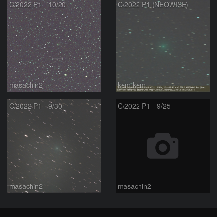
C/2022 P1 10/20
C/2022 P1 (NEOWISE)
masachin2
kem.kem
C/2022 P1 9/30
C/2022 P1 9/25
masachin2
masachin2