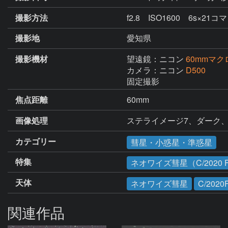
撮影方法
f2.8 ISO1600 6s×21コマ
撮影地
愛知県
撮影機材
望遠鏡：ニコン
60mmマク
カメラ：ニコン
D500
固定撮影
焦点距離
60mm
画像処理
ステライメージ7、ダーク
カテゴリー
彗星・小惑星・準惑星
特集
ネオワイズ彗星（C/2020 
天体
ネオワイズ彗星
C/2020
関連作品