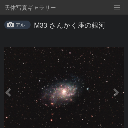
天体写真ギャラリー
Togg
navig
M33 さんかく座の銀河
アル