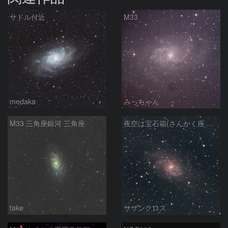
サドル付近
M33
medaka
みっちゃん
M33 三角座銀河 三角座
夜空は宝石箱(さんかく座 M33) Seestar50
take
サザンクロス