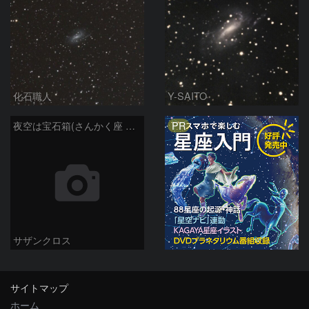
化石職人
Y-SAITO
PR
夜空は宝石箱(さんかく座 M33) Seestar50
サザンクロス
サイトマップ
ホーム