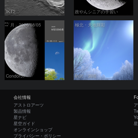
IKT2
政やんシニアの手習い
「月」2026/08/05
極北・天地輝彩
Condor57
駒沢 満晴
会社情報
Fo
アストロアーツ
ア
製品情報
Tw
星ナビ
Y
星空ガイド
星
オンラインショップ
プライバシー・ポリシー