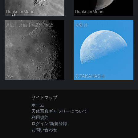
DunkelerMond
DunkelerMond
月面「月面中央部」附近
今朝月
かあ
O.TAKAHASHI
サイトマップ
ホーム
天体写真ギャラリーについて
利用規約
ログイン/新規登録
お問い合わせ