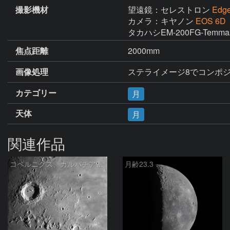
撮影機材
望遠鏡：セレストロン
Edg
カメラ：キヤノン
EOS 6D
タカハシEM-200FG-Temm
焦点距離
2000mm
画像処理
ステライメージ8でコンポジッ
カテゴリー
月
天体
月
関連作品
コペルニクス、カルパチア山脈付近
月齢23.3