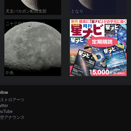
天文バカボン町田支部
となり
PR
二十三日月(月齢21.4)
かあ
llow
ストロアーツ
itter
ouTube
空アナウンス