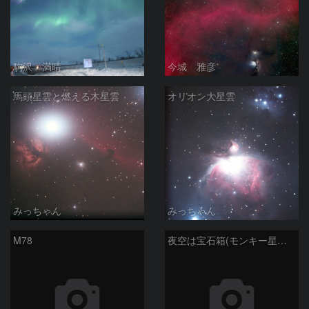
駒沢 満晴
今城 雅彦
馬頭星雲と燃える木星雲
オリオン大星雲
みっちゃん
みっちゃん
M78
夜空は宝石箱(モンキー星雲 NGC2174) Seestar50