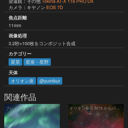
望遠鏡：その他
Tokina AT-X 116 PRO DX
カメラ：キヤノン
EOS 7D
焦点距離
11mm
画像処理
3.2秒×100枚をコンポジット合成
カテゴリー
星景
星座・星野
天体
オリオン座
@yumikur
関連作品
ブレイクアップオーロラ
オリオン座の M78 からバーナードループをまたいで LDN1622あたり