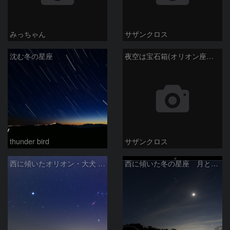
みっちゃん
サザンクロス
沈む冬の星座
夜空は宝石箱(オリオン座大星雲 M42) Seestar50
thunder bird
サザンクロス
西に傾いたオリオン・大犬 (2026/04/21)
西に傾いた冬の星座 月と金星＆木星