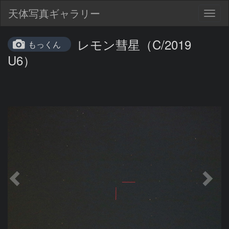
天体写真ギャラリー
Togg
navig
レモン彗星（C/2019
もっくん
U6）