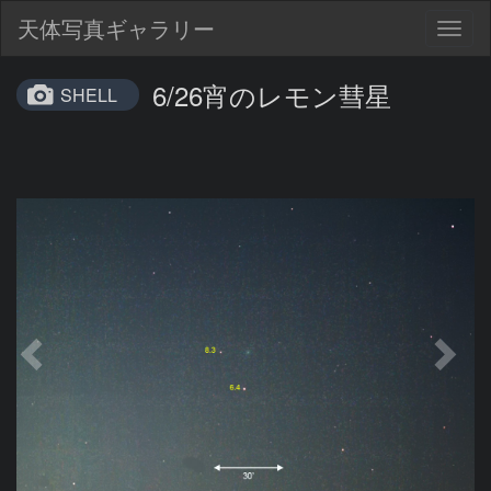
天体写真ギャラリー
Togg
navig
6/26宵のレモン彗星
SHELL