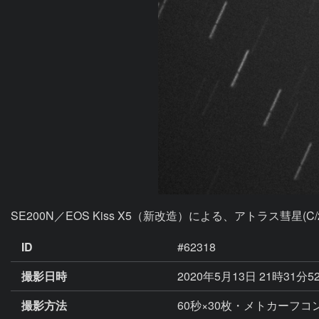
SE200N／EOS Kiss X5（新改造）による、アトラス彗星(C/
ID
#62318
撮影日時
2020年5月13日 21時31分5
撮影方法
60秒×30枚・メトカーフコン