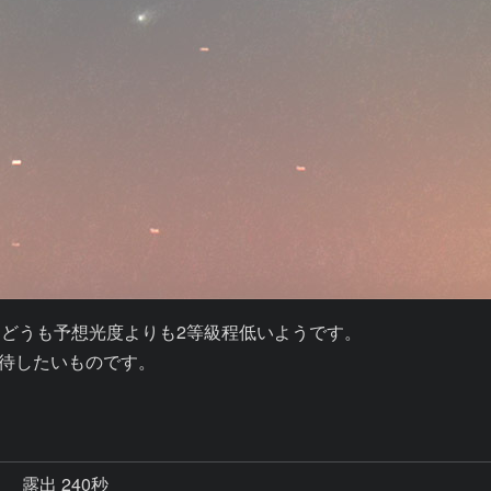
どうも予想光度よりも2等級程低いようです。

待したいものです。

秒
露出 240秒