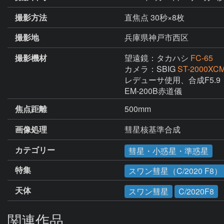
撮影方法
直焦点 30秒×8枚
撮影地
兵庫県神戸市西区
撮影機材
望遠鏡：タカハシ
FC-65
カメラ：SBIG
ST-2000XC
レデューサ使用、合成F5.9

EM-200B赤道儀
焦点距離
500mm
画像処理
彗星核基準合成
カテゴリー
彗星・小惑星・準惑星
特集
スワン彗星（C/2020 F8）
天体
スワン彗星
C/2020F8
関連作品