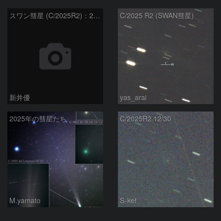
スワン彗星 (C/2025R2)：2026/01/27
C/2025 R2 (SWAN彗星)
新井優
yas_arai
2025年の彗星たち
C/2025R2 12/30
M.yamato
S-kei