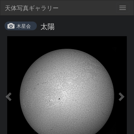
天体写真ギャラリー
Togg
navig
太陽
木星会