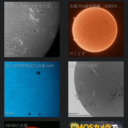
8/6朝の太陽(Hα中心付近、4498、4502付近)
太陽 Hα線全面像 2026/08/06
Maki
のくとす
黒点半暗部周辺の現象(4498、4502付近)8/6
8月6日の太陽面
Maki
ta-o
PR
08/06の太陽