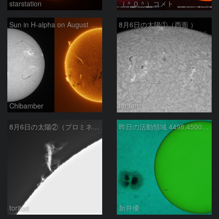
starstation
（＾０＾）コメト
Sun in H-alpha on August 6, 2026
8月6日の太陽①（西面 ）
Chibamber
toritori
8月6日の太陽②（プロミネン北東縁 ）
昨日の活動領域 4498,4500：2026/08/05
toritori
新井優