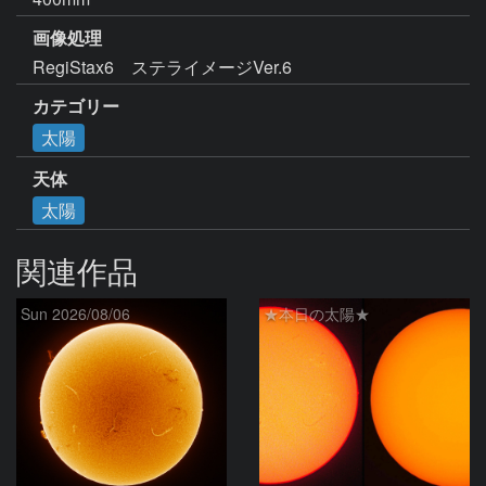
画像処理
RegiStax6　ステライメージVer.6
カテゴリー
太陽
天体
太陽
関連作品
Sun 2026/08/06
★本日の太陽★