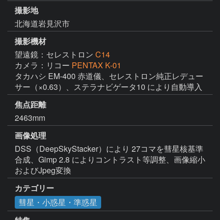
撮影地
北海道岩見沢市
撮影機材
望遠鏡：セレストロン
C14
カメラ：リコー
PENTAX K-01
タカハシ EM-400 赤道儀、セレストロン純正レデュー
サー（×0.63）、ステラナビゲータ10 により自動導入
焦点距離
2463mm
画像処理
DSS（DeepSkyStacker）により 27コマを彗星核基準
合成、Gimp 2.8 によりコントラスト等調整、画像縮小
およびJpeg変換
カテゴリー
彗星・小惑星・準惑星