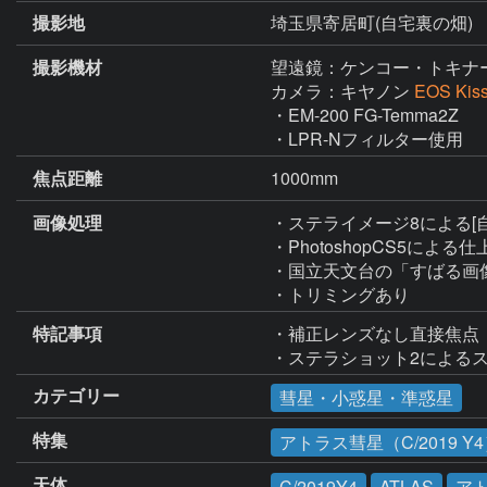
撮影地
埼玉県寄居町(自宅裏の畑)
撮影機材
望遠鏡：ケンコー・トキナ
カメラ：キヤノン
EOS Ki
・EM-200 FG-Temma2Z

・LPR-Nフィルター使用
焦点距離
1000mm
画像処理
・ステライメージ8による[
・PhotoshopCS5による仕
・国立天文台の「すばる画
・トリミングあり
特記事項
・補正レンズなし直接焦点

・ステラショット2による
カテゴリー
彗星・小惑星・準惑星
特集
アトラス彗星（C/2019 Y
天体
C/2019Y4
ATLAS
ア