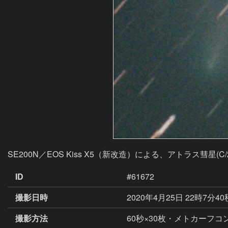
SE200N／EOS Kiss X5（新改造）による、アトラス彗星
ID
#61672
撮影日時
2020年4月25日 22時7分4
撮影方法
60秒×30枚・メトカーフコン