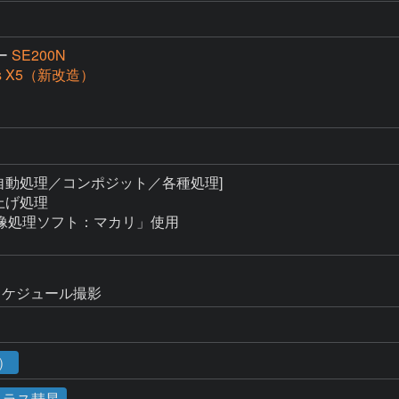
ー
SE200N
ss X5（新改造）
自動処理／コンポジット／各種処理]

上げ処理

像処理ソフト：マカリ」使用

スケジュール撮影
4）
トラス彗星