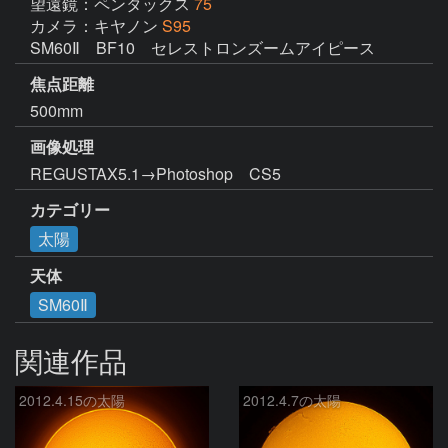
望遠鏡：ペンタックス
75
カメラ：キヤノン
S95
SM60Ⅱ　BF10　セレストロンズームアイピース
焦点距離
500mm
画像処理
REGUSTAX5.1→Photoshop　CS5
カテゴリー
太陽
天体
SM60Ⅱ
関連作品
2012.4.15の太陽
2012.4.7の太陽