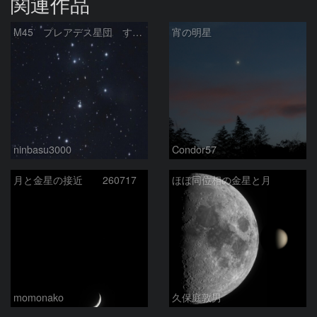
関連作品
M45 プレアデス星団 すばる
宵の明星
ninbasu3000
Condor57
月と金星の接近 260717
ほぼ同位相の金星と月
momonako
久保庭敦男