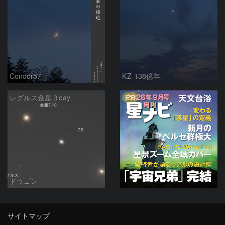
Condor57
KZ-138億年
PR
レグルス金星３day
ドラゴン
サイトマップ