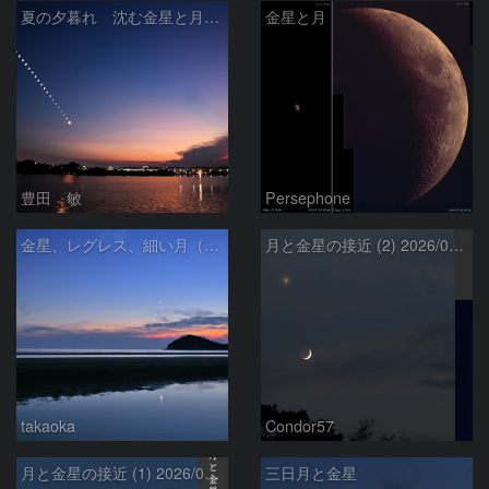
夏の夕暮れ 沈む金星と月 2026/7/20
金星と月
豊田 敏
Persephone
金星、レグレス、細い月（７月１６日）
月と金星の接近 (2) 2026/07/17
takaoka
Condor57
月と金星の接近 (1) 2026/07/17
三日月と金星