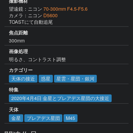
撮影機材
望遠鏡：ニコン
70-300mm F4.5-F5.6
カメラ：ニコン
D5600
TOASTにて自動追尾
焦点距離
300mm
画像処理
明るさ、コントラスト調整
カテゴリー
天体の接近
惑星
星雲・星団・銀河
特集
2020年4月4日 金星とプレアデス星団の大接近
天体
金星
プレアデス星団
M45