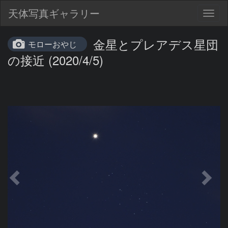
天体写真ギャラリー
Togg
navig
金星とプレアデス星団
モローおやじ
の接近 (2020/4/5)