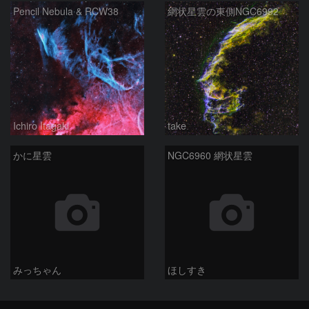
Pencil Nebula & RCW38
網状星雲の東側NGC6992
Ichiro Itagaki
take
かに星雲
NGC6960 網状星雲
みっちゃん
ほしすき