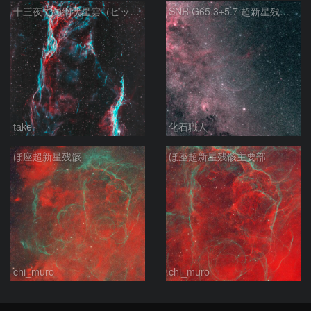
十三夜での網状星雲（ピッカリングの三角）
SNR G65.3+5.7 超新星残骸 アルビレオ周辺 はくちょう座
take
化石職人
ほ座超新星残骸
ほ座超新星残骸主要部
chi_muro
chi_muro