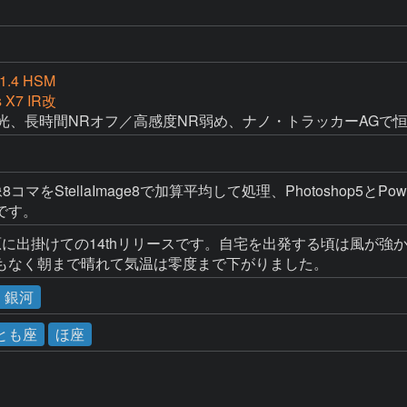
1.4 HSM
s X7 IR改
B太陽光、長時間NRオフ／高感度NR弱め、ナノ・トラッカーAGで
マをStellaImage8で加算平均して処理、Photoshop5とPow
です。
城高原に出掛けての14thリリースです。自宅を出発する頃は風が
もなく朝まで晴れて気温は零度まで下がりました。
・銀河
とも座
ほ座