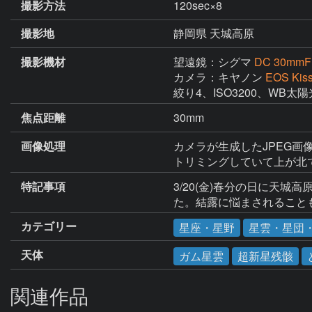
撮影方法
120sec×8
撮影地
静岡県 天城高原
撮影機材
望遠鏡：シグマ
DC 30mmF
カメラ：キヤノン
EOS Kis
絞り4、ISO3200、W
焦点距離
30mm
画像処理
カメラが生成したJPEG画像8コ
トリミングしていて上が北
特記事項
3/20(金)春分の日に天
た。結露に悩まされること
カテゴリー
星座・星野
星雲・星団
天体
ガム星雲
超新星残骸
関連作品