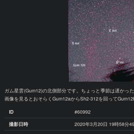
ガム星雲(Gum12)の北側部分です。ちょっと季節は遅か
画像を見るとおそらくGum12aからSh2-312を回ってGum1
ID
#60992
撮影日時
2020年3月20日 19時58分4