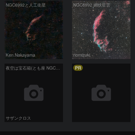
NGC6992と人工衛星
NGC6992 網状星雲
Ken.Nakayama
riomizuki
PR
夜空は宝石箱(とも座 NGC2438) Seestar50
サザンクロス