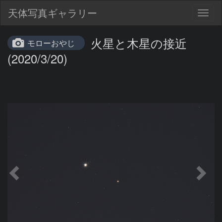
天体写真ギャラリー
Togg
navig
火星と木星の接近
モローおやじ
(2020/3/20)