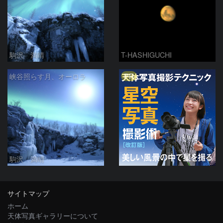
駒沢 満晴
T-HASHIGUCHI
PR
峡谷照らす月、オーロラ
駒沢 満晴
サイトマップ
ホーム
天体写真ギャラリーについて