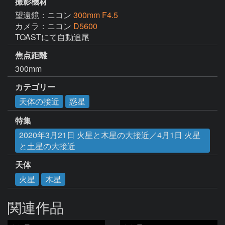
撮影機材
望遠鏡：ニコン
300mm F4.5
カメラ：ニコン
D5600
TOASTにて自動追尾
焦点距離
300mm
カテゴリー
天体の接近
惑星
特集
2020年3月21日 火星と木星の大接近／4月1日 火星
と土星の大接近
天体
火星
木星
関連作品