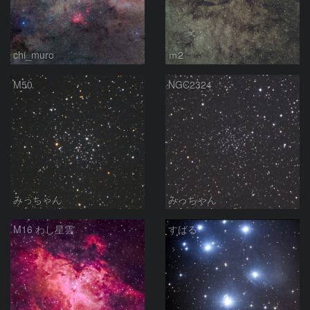
chi_muro
ｍ2
M50
NGC2324
みっちゃん
みっちゃん
M16 わし星雲
すばる