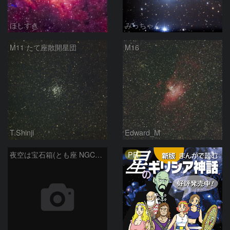
ほしすき
みっちゃん
M11 たて座散開星団
M16
T.Shinji
Edward_M
PR
夜空は宝石箱(とも座 NGC2438) Seestar50