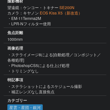
撮影機材
望遠鏡：ケンコー・トキナー
SE200N
カメラ：キヤノン
EOS Kiss X5（新改造）
・EM-11Temma2M

・LPR-Nフィルター使用
焦点距離
1000mm
画像処理
・ステライメージ8による[自動処理／コンポジット／
各種処理]

・PhotoshopCS5による仕上げ処理

・トリミングなし
特記事項
・ステラショットによるスケジュール撮影

・補正レンズなし直接焦点
カテゴリー
星雲・星団・銀河