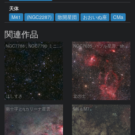
天体
M41
(NGC2287)
散開星団
おおいぬ座
CMa
関連作品
NGC7788 , NGC7790 ミニ二重星団
NGC7635_バブル星雲、sh2-157_くわがた星雲
ほしすき
北の士
南十字とηカリーナ星雲
M6＆M7