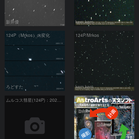
新井優
kem.kem
124P（Mrkos）の変化
124P/Mrkos
ろどすた
kem.kem
PR
ムルコス彗星(124P)：2020/03/20