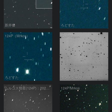
新井優
ろどすた
124P（Mrkos）
124P/Mrkos
ろどすた
モンドシャルナ
ムルコス彗星(124P)：2020/05/14
124P/Mrkos