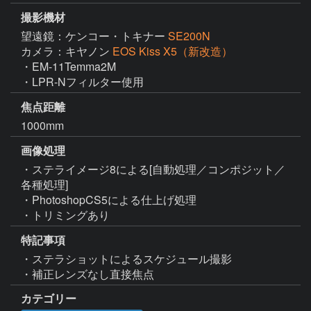
撮影機材
望遠鏡：ケンコー・トキナー
SE200N
カメラ：キヤノン
EOS Kiss X5（新改造）
・EM-11Temma2M

・LPR-Nフィルター使用
焦点距離
1000mm
画像処理
・ステライメージ8による[自動処理／コンポジット／
各種処理]

・PhotoshopCS5による仕上げ処理

・トリミングあり
特記事項
・ステラショットによるスケジュール撮影

・補正レンズなし直接焦点
カテゴリー