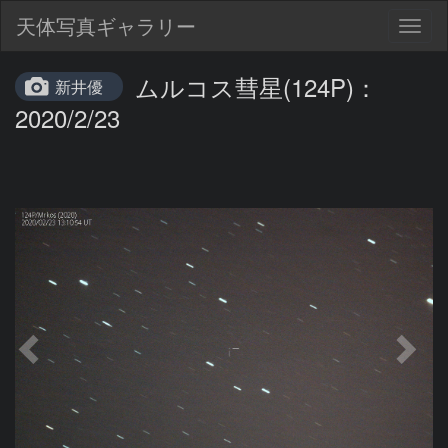
天体写真ギャラリー
Togg
navig
ムルコス彗星(124P)：
新井優
2020/2/23