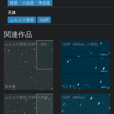
彗星・小惑星・準惑星
天体
ムルコス彗星
124P
関連作品
ムルコス彗星(124P)：2026/05/18
124P（Mrkos）の変化
新井優
ろどすた
ムルコス彗星(124P)の予報位置：2026/04/24
124P（Mrkos）