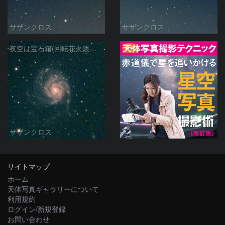
サザンクロス
サザンクロス
PR
夜空は宝石箱(回転花火銀河 M101) Seestar50
サザンクロス
サイトマップ
ホーム
天体写真ギャラリーについて
利用規約
ログイン/新規登録
お問い合わせ