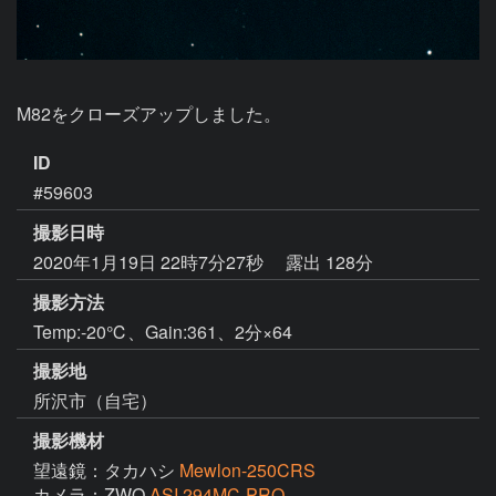
M82をクローズアップしました。
ID
#59603
撮影日時
2020年1月19日 22時7分27秒
露出 128分
撮影方法
Temp:-20℃、Gain:361、2分×64
撮影地
所沢市（自宅）
撮影機材
望遠鏡：タカハシ
Mewlon-250CRS
カメラ：ZWO
ASI 294MC-PRO