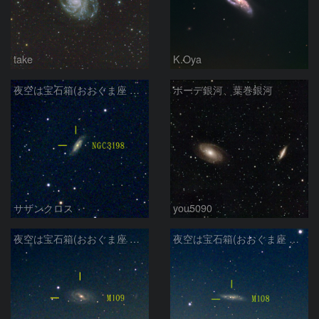
take
K.Oya
夜空は宝石箱(おおぐま座 NGC3198) Seestar50
ボーデ銀河、葉巻銀河
サザンクロス
you5090
夜空は宝石箱(おおぐま座 M109) Seestar50
夜空は宝石箱(おおぐま座 M108) Seestar50