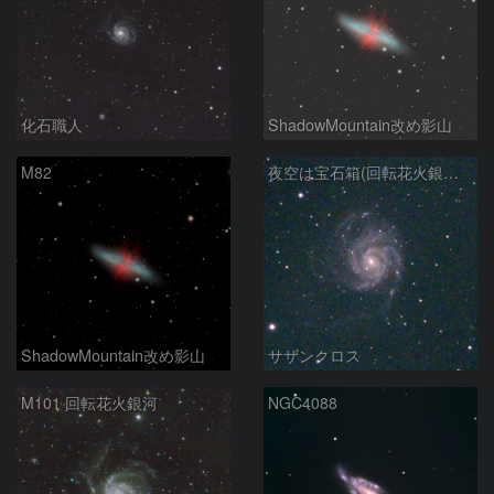
化石職人
ShadowMountain改め影山
M82
夜空は宝石箱(回転花火銀河 M101) Seestar50
ShadowMountain改め影山
サザンクロス
M101 回転花火銀河
NGC4088