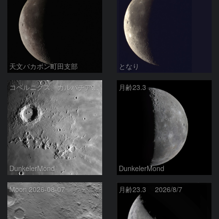
天文バカボン町田支部
となり
コペルニクス、カルパチア山脈付近
月齢23.3
DunkelerMond
DunkelerMond
Moon 2026-08-07
月齢23.3 2026/8/7