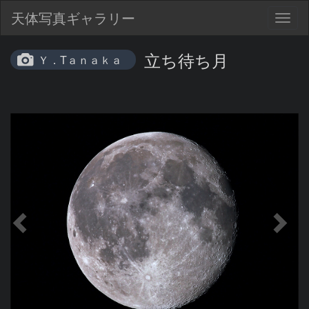
天体写真ギャラリー
Togg
navig
立ち待ち月
Ｙ．Tａｎａｋａ