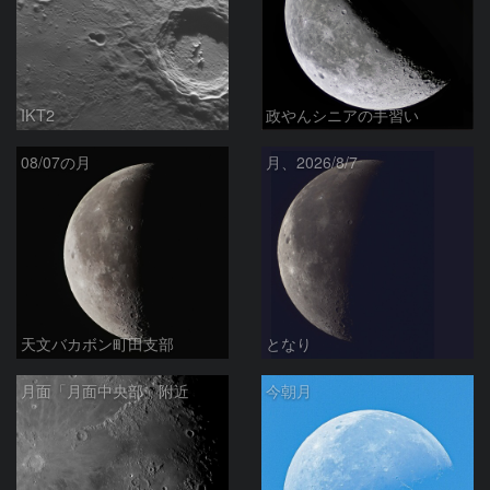
IKT2
政やんシニアの手習い
08/07の月
月、2026/8/7
天文バカボン町田支部
となり
月面「月面中央部」附近
今朝月