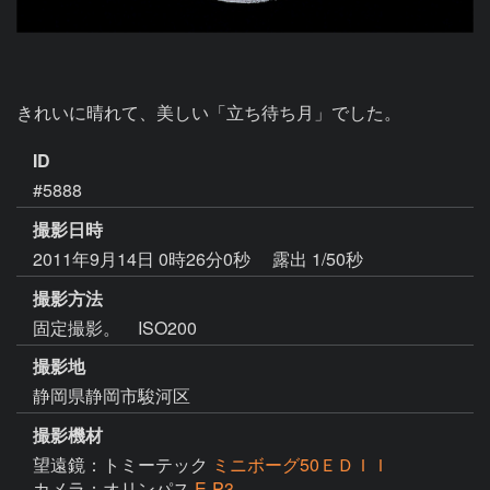
きれいに晴れて、美しい「立ち待ち月」でした。
ID
#5888
撮影日時
2011年9月14日 0時26分0秒
露出 1/50秒
撮影方法
固定撮影。 ISO200
撮影地
静岡県静岡市駿河区
撮影機材
望遠鏡：トミーテック
ミニボーグ50ＥＤＩＩ
カメラ：オリンパス
E-P3