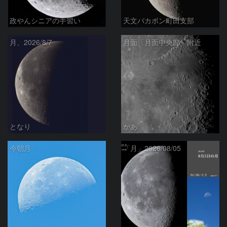
政やんシニアの手習い
天文バカボン町田支部
月、2026/8/7
月面「月面中央部」附近
となり
かあ
今朝月
「月」2026/08/05