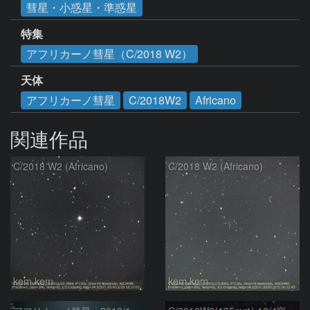
彗星・小惑星・準惑星
特集
アフリカーノ彗星（C/2018 W2）
天体
アフリカーノ彗星
C/2018W2
Africano
関連作品
C/2018 W2 (Africano)
C/2018 W2 (Africano)
kem.kem
kem.kem