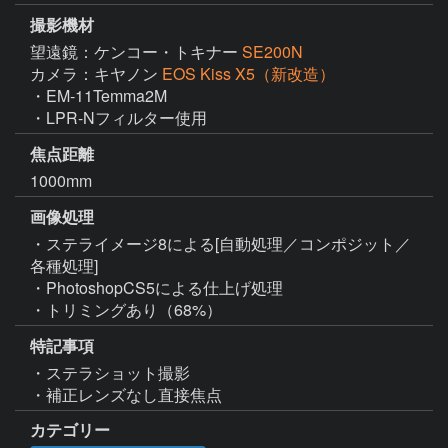
撮影機材
望遠鏡：ケンコー・トキナー
SE200N
カメラ：キヤノン
EOS Kiss X5（新改造）
・EM-11Temma2M

・LPR-Nフィルター使用
焦点距離
1000mm
画像処理
・ステライメージ8による[自動処理／コンポジット／
各種処理]

・PhotoshopCS5による仕上げ処理

・トリミングあり（68%）
特記事項
・ステラショット撮影

・補正レンズなし直接焦点
カテゴリー