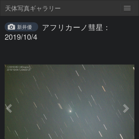
天体写真ギャラリー
Togg
navig
アフリカーノ彗星：
新井優
2019/10/4