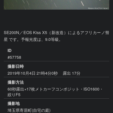
SE200N／EOS Kiss X5（新改造）によるアフリカーノ彗
星 です。予報光度は、9.0等級。
ID
#57758
撮影日時
2019年10月4日 21時4分0秒
露出 17分
撮影方法
60秒露出×17枚メトカーフコンポジット・ISO1600・
絞りF5
撮影地
埼玉県寄居町(自宅の庭)