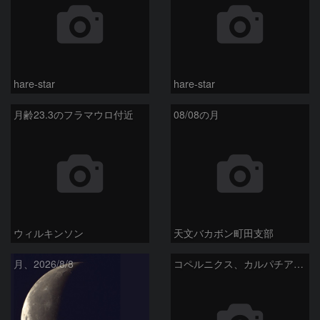
hare-star
hare-star
月齢23.3のフラマウロ付近
08/08の月
ウィルキンソン
天文バカボン町田支部
月、2026/8/8
コペルニクス、カルパチア山脈付近