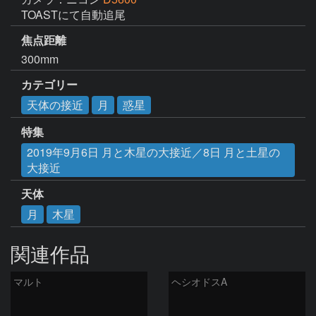
TOASTにて自動追尾
焦点距離
300mm
カテゴリー
天体の接近
月
惑星
特集
2019年9月6日 月と木星の大接近／8日 月と土星の
大接近
天体
月
木星
関連作品
マルト
ヘシオドスA