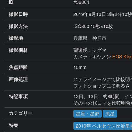
ID
#56804
撮影日時
2019年8月13日 3時2分10
撮影方法
ISO800 15秒×10枚
撮影地
兵庫県 神戸市
撮影機材
望遠鏡：シグマ
カメラ：キヤノン
EOS Kis
焦点距離
15mm
画像処理
ステライメージにて比較明合
フォトショップにて明るさ
特記事項
12日、13日　約8時間　イ
その中の10コマを比較明合
カテゴリー
星座・星野
流星
特集
2019年 ペルセウス座流星