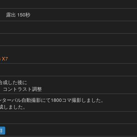
秒
露出 150秒
s X7
成した後に

　コントラスト調整
ンターバル自動撮影にて1800コマ撮影しました。

成しました。
群