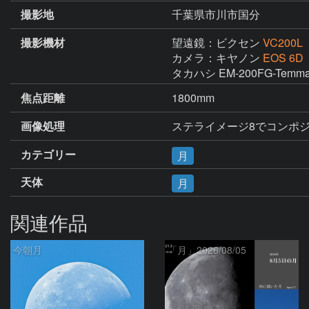
撮影地
千葉県市川市国分
撮影機材
望遠鏡：ビクセン
VC200L
カメラ：キヤノン
EOS 6D
タカハシ EM-200FG-Temm
焦点距離
1800mm
画像処理
ステライメージ8でコンポジッ
カテゴリー
月
天体
月
関連作品
今朝月
「月」2026/08/05