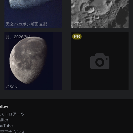
天文バカボン町田支部
IKT2
PR
月、2026/8/4
となり
llow
ストロアーツ
itter
ouTube
空アナウンス