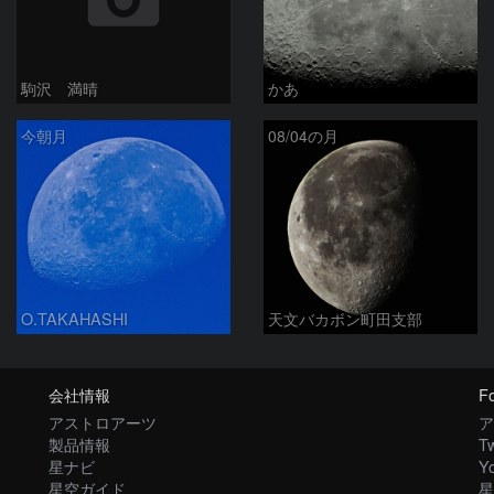
駒沢 満晴
かあ
今朝月
08/04の月
O.TAKAHASHI
天文バカボン町田支部
会社情報
Fo
アストロアーツ
ア
製品情報
Tw
星ナビ
Y
星空ガイド
星