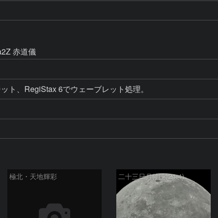
a2Z 赤道儀
ト、RegiStax 6でウェーブレット処理。
極北・天地輝彩
二十三日月(月齢21.4)