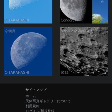
O.TAKAHASHI
Condor57
今朝月
Moon 2026-08-04
O.TAKAHASHI
IKT2
サイトマップ
ホーム
天体写真ギャラリーについて
利用規約
ログイン/新規登録