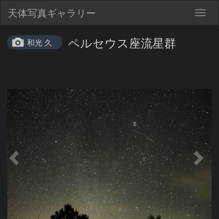
天体写真ギャラリー
Togg
navig
ペルセウス座流星群
和光 久