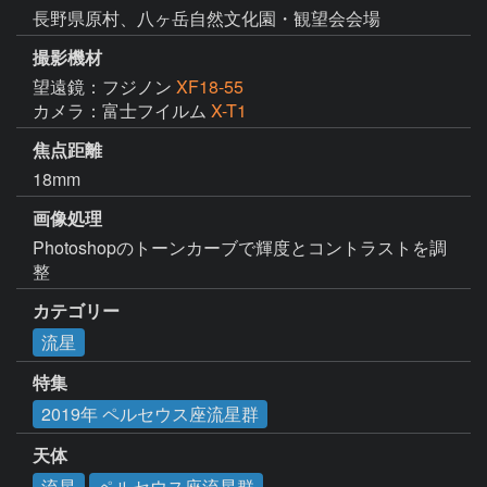
長野県原村、八ヶ岳自然文化園・観望会会場
撮影機材
望遠鏡：フジノン
XF18-55
カメラ：富士フイルム
X-T1
焦点距離
18mm
画像処理
Photoshopのトーンカーブで輝度とコントラストを調
整
カテゴリー
流星
特集
2019年 ペルセウス座流星群
天体
流星
ペルセウス座流星群