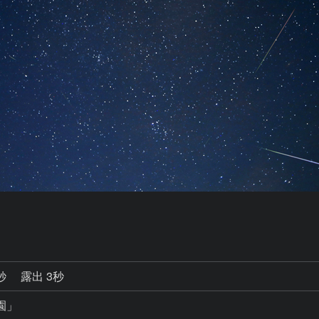
0秒
露出 3秒
園」