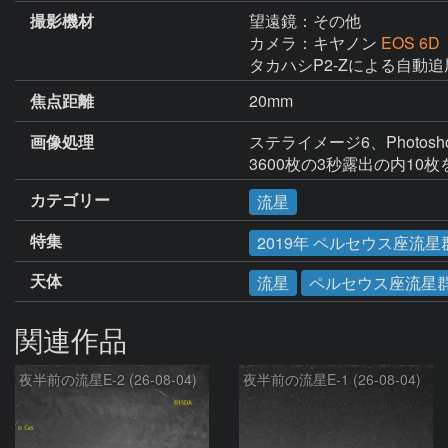
撮影機材
望遠鏡：その他
カメラ：キヤノン
EOS 6D
タカハシP2-Zによる自動追
焦点距離
20mm
画像処理
ステライメージ6、Photosho
3600枚の3秒露出の内10
カテゴリー
流星
特集
2019年 ペルセウス座流星
天体
流星
ペルセウス座流星
関連作品
夜半前の流星E-2 (26-08-04)
夜半前の流星E-1 (26-08-04)