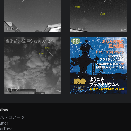
alphavir
alphavir
PR
夜半前の流星S (26-07-27)
alphavir
llow
ストロアーツ
itter
ouTube