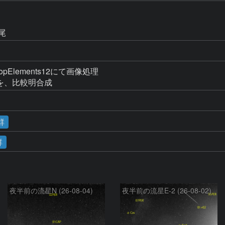
尾
pElements12にて画像処理

枚を、比較明合成
群
群
夜半前の流星N (26-08-04)
夜半前の流星E-2 (26-08-02)