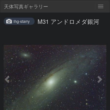
天体写真ギャラリー
Togg
navig
M31 アンドロメダ銀河
ihg-starry