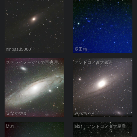
ninbasu3000
瓜田精一
ステライメージ10で再処理したM31
アンドロメダ大銀河
Ｓなかやま
みっちゃん
M31
M31 アンドロメダ大星雲