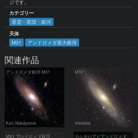
ジです。
カテゴリー
星雲・星団・銀河
天体
M31
アンドロメダ座大銀河
関連作品
アンドロメダ銀河 M31
M31
Ken.Nakayama
medaka
M31 アンドロメダ銀河
カシオペアとアンドロメダ