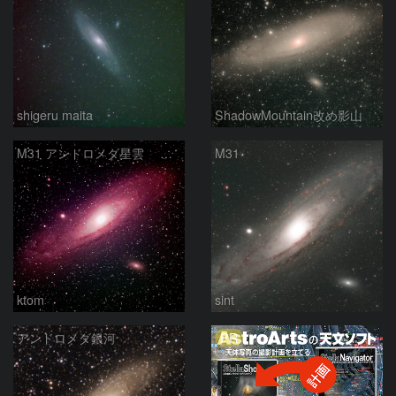
shigeru maita
ShadowMountain改め影山
M31 アンドロメダ星雲 2026-1-14
M31
ktom
sint
PR
アンドロメダ銀河