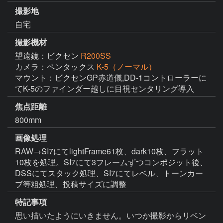
撮影地
自宅
撮影機材
望遠鏡：ビクセン
R200SS
カメラ：ペンタックス
K-5（ノーマル）
マウント：ビクセンGP赤道儀,DD-1コントローラーに
てK-5のファインダー越しに目視センタリング導入
焦点距離
800mm
画像処理
RAW→SI7にてlightFrame61枚、dark10枚、フラット
10枚を処理。SI7にて3フレームずつコンポジット後、
DSSにてスタック処理、SI7にてレベル、トーンカー
ブ等粗処理、投稿サイズに調整
特記事項
思い描いたようにいきません。いつか撮影からリベン