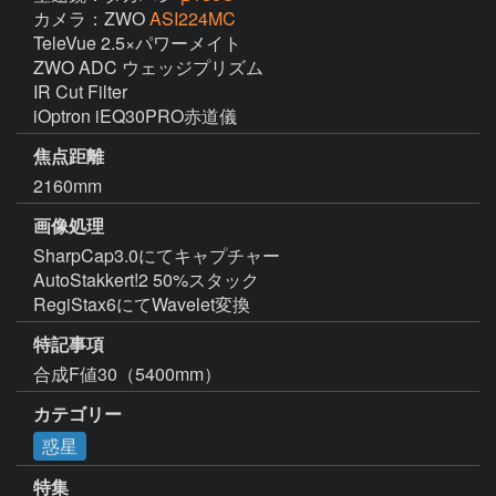
カメラ：ZWO
ASI224MC
TeleVue 2.5×パワーメイト

ZWO ADC ウェッジプリズム

IR Cut Filter

iOptron iEQ30PRO赤道儀
焦点距離
2160mm
画像処理
SharpCap3.0にてキャプチャー

AutoStakkert!2 50%スタック

RegiStax6にてWavelet変換
特記事項
合成F値30（5400mm）
カテゴリー
惑星
特集