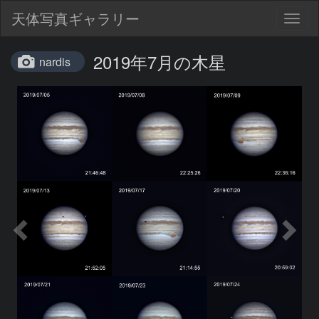
天体写真ギャラリー
Togg
navig
2019年7月の木星
nardis