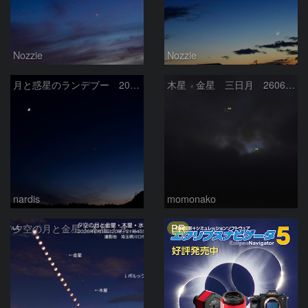
Nozzie
Nozzie
月と惑星のランデブー 2026/06/19
木星 金星 三日月 260618
nardis
momonako
PR
夕空の月と金星・木星・水星の接近 2026/6/18