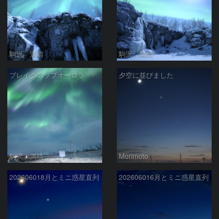
駒沢 満晴
駒沢 満晴
ブレイクアップオーロラ
夕空に並びました
駒沢 満晴
Morimoto
202606018月とミニ惑星直列
202606016月とミニ惑星直列