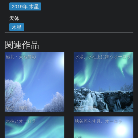
2019年 木星
天体
木星
関連作品
極北・天地輝彩
氷瀑、氷柱上に舞うオーロラ
駒沢 満晴
駒沢 満晴
氷柱とオーロラ
峡谷照らす月、オーロラ