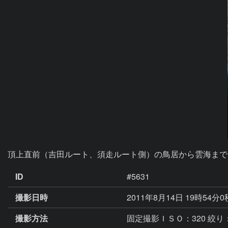
頂上直前（吉田ルート、須走ルート側）の鳥居から雲海まで
ID
#5631
撮影日時
2011年8月14日 19時54分
撮影方法
固定撮影ＩＳＯ：320 絞り