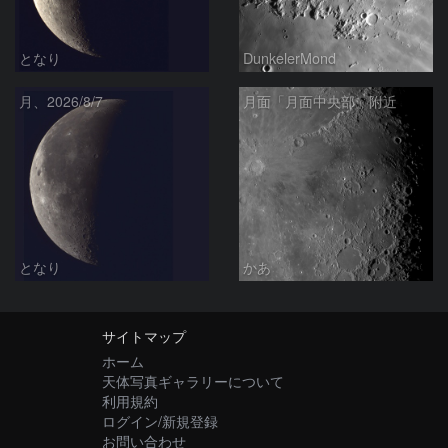
となり
DunkelerMond
月、2026/8/7
月面「月面中央部」附近
となり
かあ
サイトマップ
ホーム
天体写真ギャラリーについて
利用規約
ログイン/新規登録
お問い合わせ