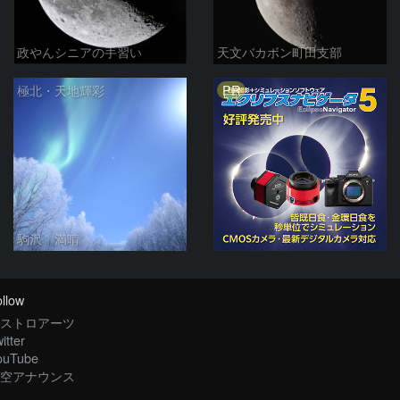
政やんシニアの手習い
天文バカボン町田支部
PR
極北・天地輝彩
駒沢 満晴
llow
ストロアーツ
itter
ouTube
空アナウンス