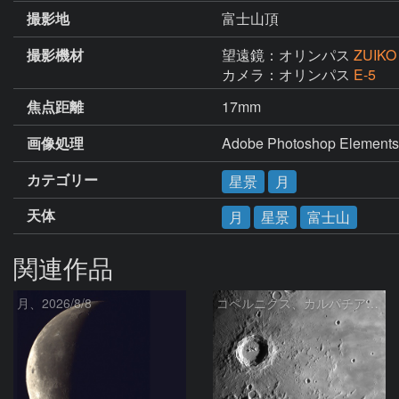
撮影地
富士山頂
撮影機材
望遠鏡：オリンパス
ZUIKO
カメラ：オリンパス
E-5
焦点距離
17mm
画像処理
Adobe Photoshop 
カテゴリー
星景
月
天体
月
星景
富士山
関連作品
月、2026/8/8
コペルニクス、カルパチア山脈付近