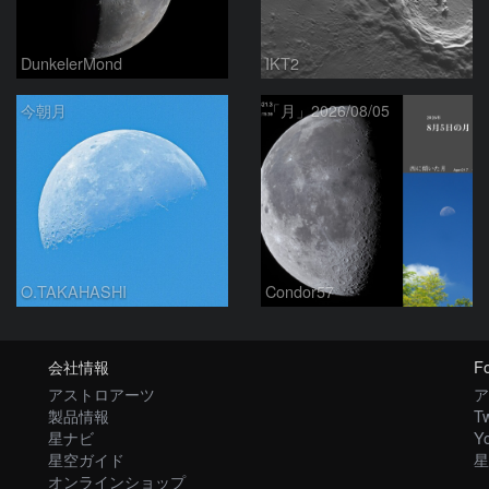
DunkelerMond
IKT2
今朝月
「月」2026/08/05
O.TAKAHASHI
Condor57
会社情報
Fo
アストロアーツ
ア
製品情報
Tw
星ナビ
Y
星空ガイド
星
オンラインショップ