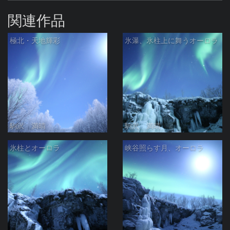
関連作品
極北・天地輝彩
氷瀑、氷柱上に舞うオーロラ
駒沢 満晴
駒沢 満晴
氷柱とオーロラ
峡谷照らす月、オーロラ