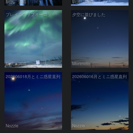
駒沢 満晴
駒沢 満晴
ブレイクアップオーロラ
夕空に並びました
駒沢 満晴
Morimoto
202606018月とミニ惑星直列
202606016月とミニ惑星直列
Nozzie
Nozzie