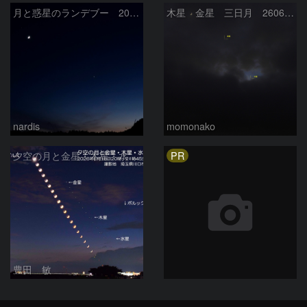
月と惑星のランデブー 2026/06/19
木星 金星 三日月 260618
nardis
momonako
PR
夕空の月と金星・木星・水星の接近 2026/6/18
豊田 敏