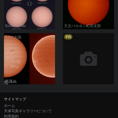
Sorachu-hai
天文バカボン町田支部
PR
8/8の太陽
銀河☆
サイトマップ
ホーム
天体写真ギャラリーについて
利用規約