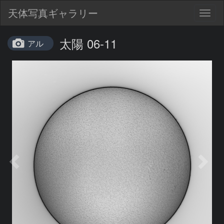
天体写真ギャラリー
Togg
navig
太陽 06-11
アル