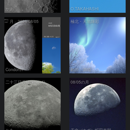
かあ
O.TAKAHASHI
「月」2026/08/05
極北・天地輝彩
Condor57
駒沢 満晴
二十三日月(月齢21.4)
08/05の月
かあ
天文バカボン町田支部