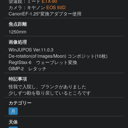
望遠鏡：ミード
ETX-90
カメラ：キヤノン
EOS 50D
CanonEF-1.25"変換アダプター使用
焦点距離
1250mm
画像処理
WinJUPOS Ver.11.0.3

De-rotation(of images/Moon) コンポジット(10枚)

RegiStax-6　ウェーブレット変換

GIMP-2　レタッチ
特記事項
怪我で入院し、ブランクがありました

少しずつ勘を取り戻しているところです
カテゴリー
月
天体