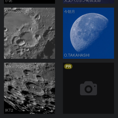
Moon 2026-08-04
今朝月
IKT2
O.TAKAHASHI
PR
Moon 2026-08-04
IKT2