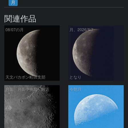
月
関連作品
08/07の月
月、2026/8/7
天文バカボン町田支部
となり
月面「月面中央部」附近
今朝月