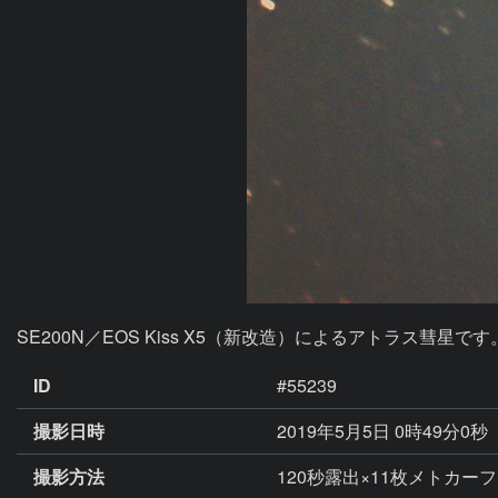
SE200N／EOS Kiss X5（新改造）によるアトラス彗星です
ID
#55239
撮影日時
2019年5月5日 0時49分0秒
撮影方法
120秒露出×11枚メトカーフ