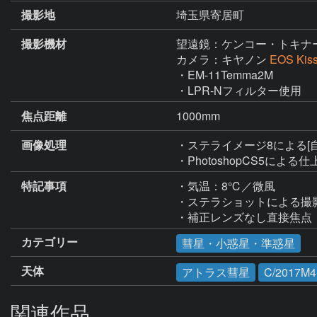
撮影地
埼玉県寄居町
撮影機材
望遠鏡：ケンコー・トキナ
カメラ：キヤノン
EOS Ki
・EM-11Temma2M

・LPR-Nフィルター使用
焦点距離
1000mm
画像処理
・ステライメージ8による[
・PhotoshopCS5による
特記事項
・気温：8℃／微風

・ステラショットによる撮影
・補正レンズなし直接焦点
カテゴリー
彗星・小惑星・準惑星
天体
アトラス彗星
C/2017M4
関連作品