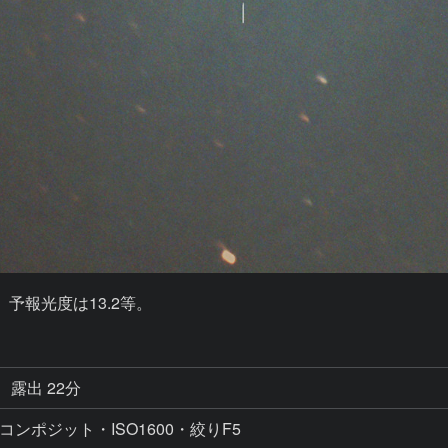
。予報光度は13.2等。
露出 22分
コンポジット・ISO1600・絞りF5