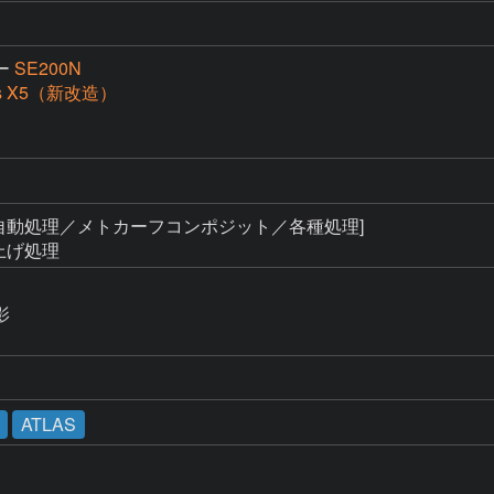
ー
SE200N
ss X5（新改造）
自動処理／メトカーフコンポジット／各種処理]

仕上げ処理


ATLAS