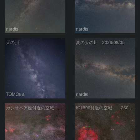
nardis
nardis
天の川
夏の天の川 2026/08/05
TOMO88
nardis
カシオペア座付近の空域 260720
IC1396付近の空域 260720