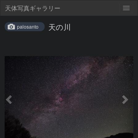
天体写真ギャラリー
Togg
navig
天の川
palosanto