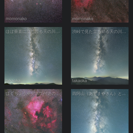
momonako
momonako
ほぼ垂直に立ち昇る天の川銀河
渋峠で見た立ち昇る天の川銀河
takaoka
takaoka
はくちょう座デネブ付近の空域 260720
四阿山（あずまやさん）と立ち昇る夏の銀河