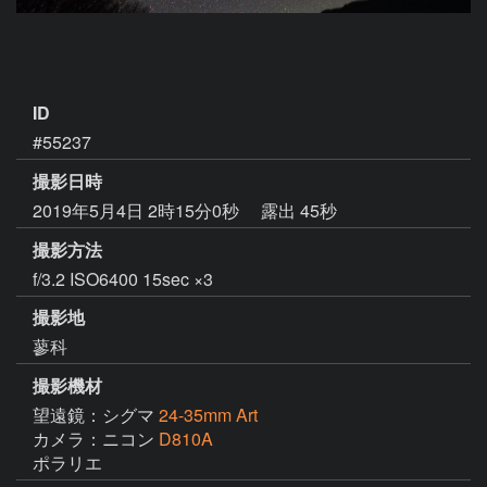
ID
#55237
撮影日時
2019年5月4日 2時15分0秒
露出 45秒
撮影方法
f/3.2 ISO6400 15sec ×3
撮影地
蓼科
撮影機材
望遠鏡：シグマ
24-35mm Art
カメラ：ニコン
D810A
ポラリエ