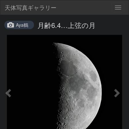
天体写真ギャラリー
Togg
navig
月齢6.4…上弦の月
Aya鶴