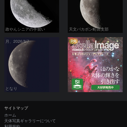
政やんシニアの手習い
天文バカボン町田支部
PR
月、2026/8/7
となり
サイトマップ
ホーム
天体写真ギャラリーについて
利用規約