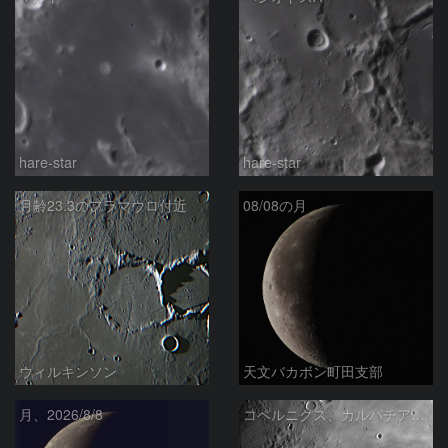
hare-star
hare-star
月齢23.3のフラマウロ付近
08/08の月
ウィルキンソン
天文バカボン町田支部
月、2026/8/8
コペルニクス、カルパチア山脈付近