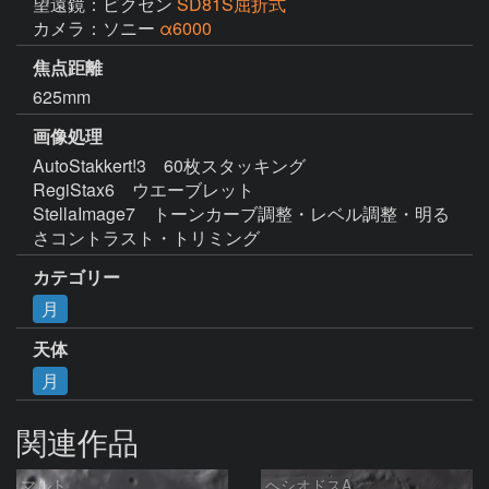
望遠鏡：ビクセン
SD81S屈折式
カメラ：ソニー
α6000
焦点距離
625mm
画像処理
AutoStakkert!3　60枚スタッキング

RegiStax6　ウエーブレット

StellaImage7　トーンカーブ調整・レベル調整・明る
さコントラスト・トリミング
カテゴリー
月
天体
月
関連作品
マルト
ヘシオドスA