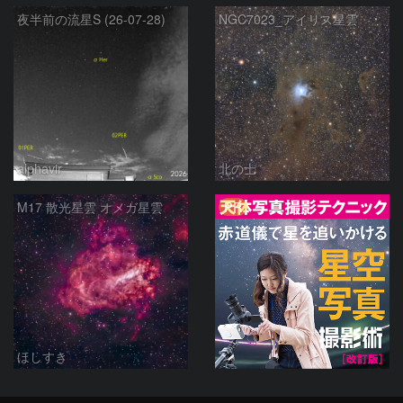
夜半前の流星S (26-07-28)
NGC7023_アイリス星雲
alphavir
北の士
PR
M17 散光星雲 オメガ星雲
ほしすき