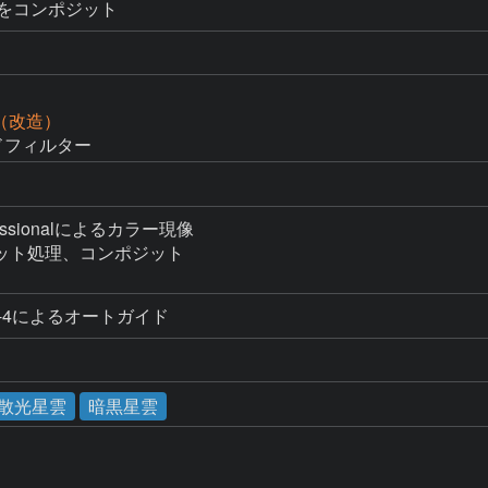
ットをコンポジット
D（改造）
バンドフィルター
ofessionalによるカラー現像

ット処理、コンポジット

T-4によるオートガイド
散光星雲
暗黒星雲