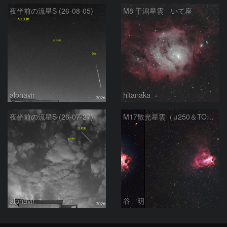
夜半前の流星S (26-08-05)
M8 干潟星雲 いて座
alphavir
hltanaka
夜半前の流星S (26-07-27)
M17散光星雲（μ250＆TOA130）
alphavir
谷 明