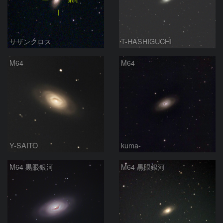
サザンクロス
T-HASHIGUCHI
M64
M64
Y-SAITO
kuma-
M64 黒眼銀河
M64 黒眼銀河