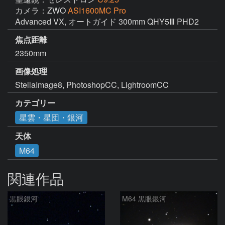
カメラ：ZWO
ASI1600MC Pro
Advanced VX, オートガイド 300mm QHY5Ⅲ PHD2
焦点距離
2350mm
画像処理
StellaImage8, PhotoshopCC, LightroomCC
カテゴリー
星雲・星団・銀河
天体
M64
関連作品
黒眼銀河
M64 黒眼銀河