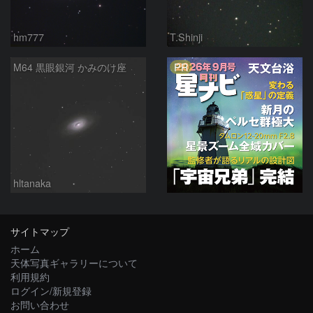
hm777
T.Shinji
PR
M64 黒眼銀河 かみのけ座
hltanaka
サイトマップ
ホーム
天体写真ギャラリーについて
利用規約
ログイン/新規登録
お問い合わせ