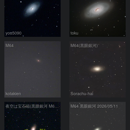
you5090
toku
M64
M64(黒眼銀河)
kotakien
Sorachu-hai
夜空は宝石箱(黒眼銀河 M64) Seestar50
M64 黒眼銀河 2026/05/11