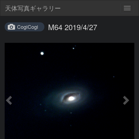
天体写真ギャラリー
Togg
navig
M64 2019/4/27
CogiCogi