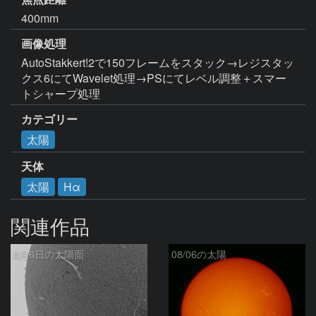
400mm
画像処理
AutoStakkert!2で150フレームをスタック→レジスタッ
クス6にてWavelet処理→PSにてレベル調整＋スマー
トシャープ処理
カテゴリー
太陽
天体
太陽
Hα
関連作品
8月6日の太陽面
08/06の太陽