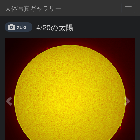
天体写真ギャラリー
Togg
navig
4/20の太陽
zuki