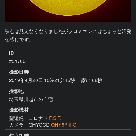
黒点は見えなくなりましたがプロミネンスはちょっと活発
な感じです。
ID
#54760
撮影日時
2019年4月20日 10時21分45秒
露出 68秒
撮影地
埼玉県川越市の自宅
撮影機材
望遠鏡：コロナド
P.S.T.
カメラ：QHYCCD
QHY5P-II-C
焦点距離