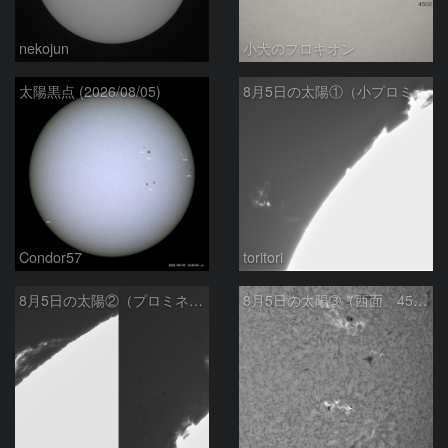
nekojun
小犬のプロキオン
太陽黒点 (2026/08/05)
8月5日の太陽①（小プロミネン噴出 ）
Condor57
toritori
8月5日の太陽②（プロミネンス北東縁 ）
8月5日の太陽➂（西面 4502 C1.7フレア ）