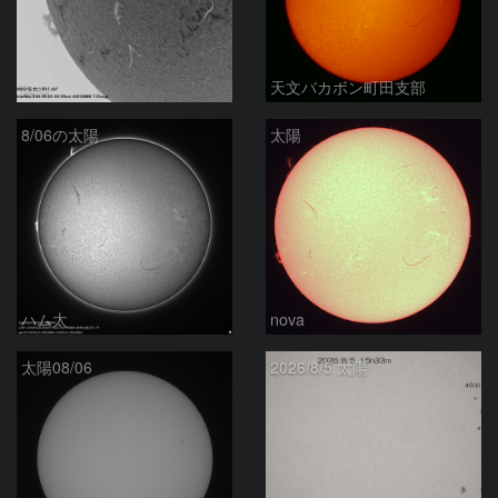
ta-o
天文バカボン町田支部
8/06の太陽
太陽
ハム太
nova
太陽08/06
2026/8/5 太陽