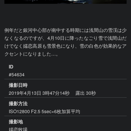
例年だと銀河中心部が南中する時期には浅間山の雪渓は少
なくなるのですが、4月10日に降ったなごり雪で浅間山だ
けでなく嬬恋高原も雪景色になり、雪の白色が効果的なア
クセントになりました…。
ID
#54634
撮影日時
2019年4月13日 3時47分14秒
露出 30秒
撮影方法
ISO12800 F2.5 5sec×6枚加算平均
撮影地
嬬恋牧場