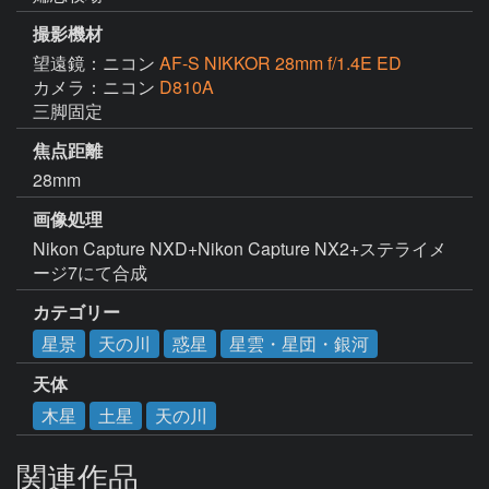
撮影機材
望遠鏡：ニコン
AF-S NIKKOR 28mm f/1.4E ED
カメラ：ニコン
D810A
三脚固定
焦点距離
28mm
画像処理
Nikon Capture NXD+Nikon Capture NX2+ステライメ
ージ7にて合成
カテゴリー
星景
天の川
惑星
星雲・星団・銀河
天体
木星
土星
天の川
関連作品