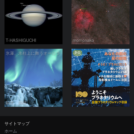
T-HASHIGUCHI
momonako
PR
氷瀑、氷柱上に舞うオーロラ
駒沢 満晴
サイトマップ
ホーム