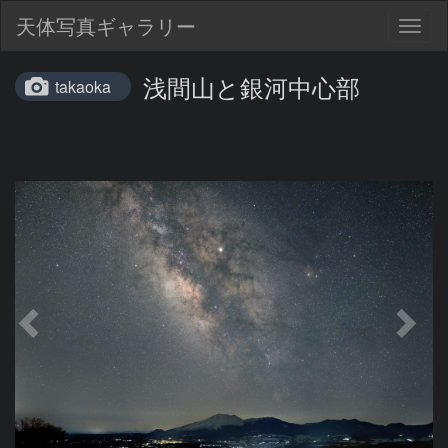
天体写真ギャラリー
Togg
navig
浅間山と銀河中心部
takaoka