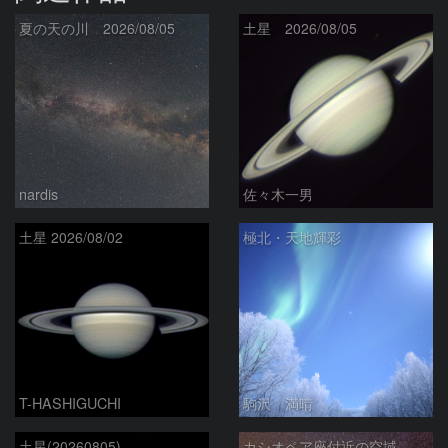
夏の天の川 2026/08/05
土星 2026/08/05
nardis
佐々木一男
土星 2026/08/02
極北・天地輝彩
T-HASHIGUCHI
駒沢 満晴
土星(20260805)
カシオペア座付近の空域 260720