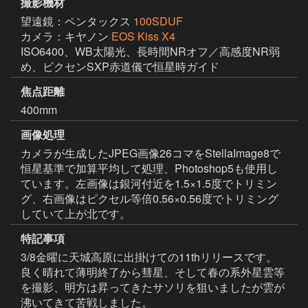
撮影機材
望遠鏡：ペンタックス
100SDUF
カメラ：キヤノン
EOS Kiss X4
ISO6400、WB太陽光、長時間NRオフ／高感度NR弱
め、ビクセンSXP赤道儀で恒星時ガイド
焦点距離
400mm
画像処理
カメラが生成したJPEG画像26コマをStellaImage8で
恒星基準で加算平均して処理、Photoshop5も使用し
ています。左画像は銀河付近を1.5×1.5度でトリミン
グ、右画像はピクセル等倍0.56×0.56度でトリミング
していて上が北です。
特記事項
3/8金曜に天城高原に出掛けての11thリリースです。
良く晴れて薄明終了から彗星、そして春の系外星雲等
を撮影、明方は昇ってきたサソリを狙いましたが雲が
沸いてきて苦戦しました。