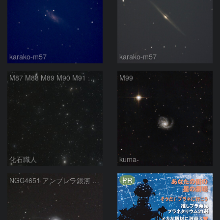
karako-m57
karako-m57
M87 M88 M89 M90 M91 マルカリアンの銀河鎖 おとめ座 かみのけ座
M99
化石職人
kuma-
PR
NGC4651 アンブレラ銀河 かみのけ座