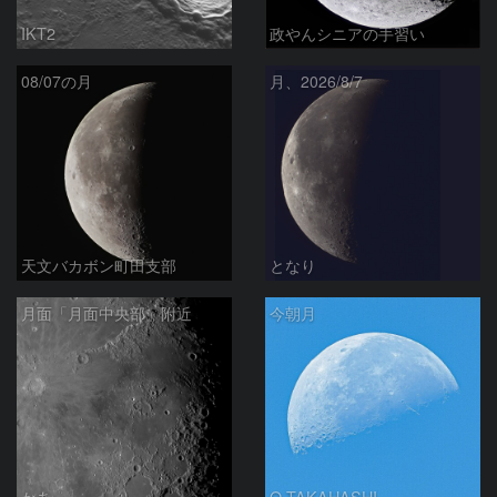
IKT2
政やんシニアの手習い
08/07の月
月、2026/8/7
天文バカボン町田支部
となり
月面「月面中央部」附近
今朝月
かあ
O.TAKAHASHI