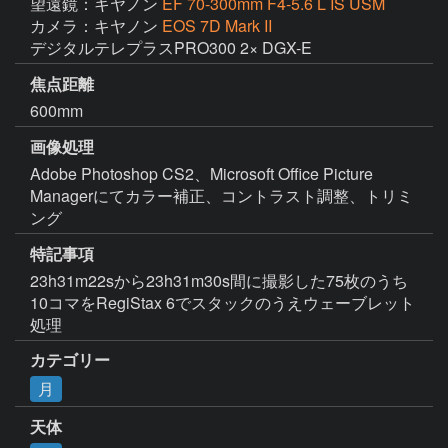
望遠鏡：キヤノン
EF 70-300mm F4-5.6 L IS USM
カメラ：キヤノン
EOS 7D Mark II
デジタルテレプラスPRO300 2× DGX-E
焦点距離
600mm
画像処理
Adobe Photoshop CS2、Microsoft Office Picture 
Managerにてカラー補正、コントラスト調整、トリミ
ング
特記事項
23h31m22sから23h31m30s間に撮影した75枚のうち
10コマをRegiStax 6でスタックのうえウェーブレット
処理
カテゴリー
月
天体