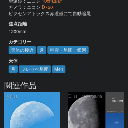
望遠鏡：ニコン
10cm屈折
カメラ：ニコン
D750
ビクセンアトラクス赤道儀にて自動追尾
焦点距離
1200mm
カテゴリー
天体の接近
月
星雲・星団・銀河
天体
月
プレセペ星団
M44
関連作品
今朝月
「月」2026/08/05