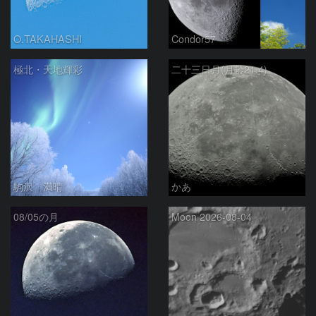
O.TAKAHASHI
Condor57
極北・天地輝彩
二十三日月(月齢21.4)
駒沢 満晴
かあ
08/05の月
Moon 2026-08-04