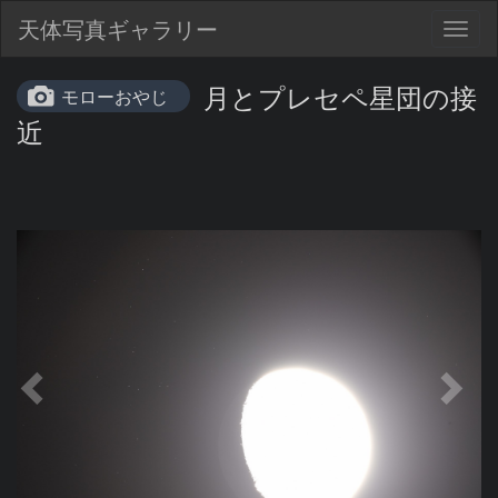
天体写真ギャラリー
Togg
navig
月とプレセペ星団の接
モローおやじ
近