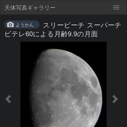
天体写真ギャラリー
Togg
navig
スリービーチ スーパーチ
ようかん
ビテレ60による月齢9.9の月面