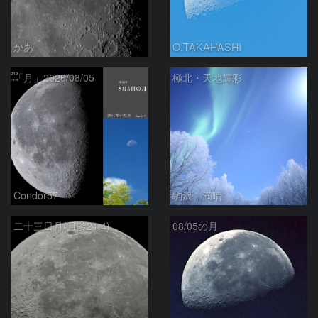
かあ
O.TAKAHASHI
「月」2026/08/05
極北・天地輝彩
Condor57
駒沢 満晴
二十三日月(月齢21.4)
08/05の月