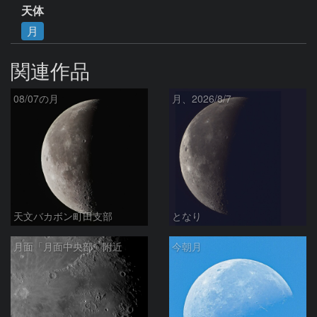
天体
月
関連作品
08/07の月
月、2026/8/7
天文バカボン町田支部
となり
月面「月面中央部」附近
今朝月