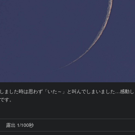
しました時は思わず「いた～」と叫んでしまいました…感動します
です。
秒
露出 1/100秒