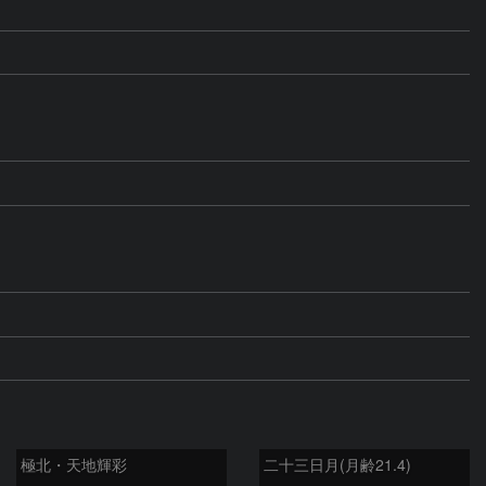
極北・天地輝彩
二十三日月(月齢21.4)