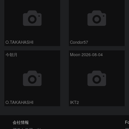
O.TAKAHASHI
Condor57
今朝月
Moon 2026-08-04
O.TAKAHASHI
IKT2
会社情報
Fo