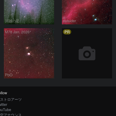
川越の星
outsider
PR
M78 Jan. 2026
PbO
llow
ストロアーツ
itter
ouTube
空アナウンス