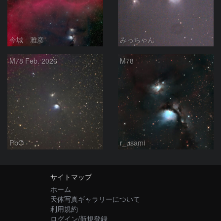
今城 雅彦
みっちゃん
M78 Feb. 2026
M78
PbO
r_usami
サイトマップ
ホーム
天体写真ギャラリーについて
利用規約
ログイン/新規登録