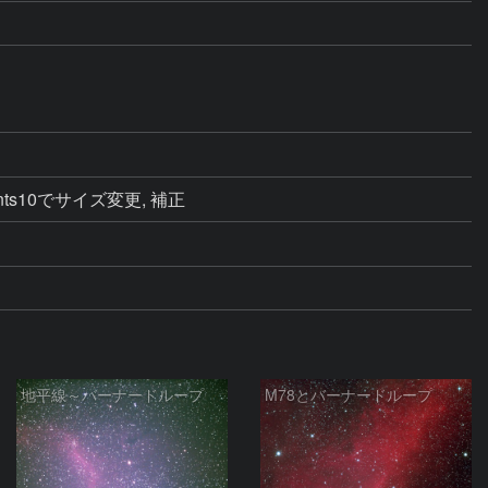
nts10でサイズ変更, 補正
地平線～バーナードループ
M78とバーナードループ