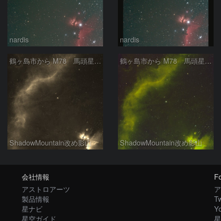
nardis
nardis
鶴ヶ島市から M78 馬頭星雲 バーナードループ
鶴ヶ島市から M78 馬頭星雲 バーナードループ
ShadowMountain改め影山
ShadowMountain改め影山
会社情報
Fo
アストロアーツ
ア
製品情報
Tw
星ナビ
Y
星空ガイド
星