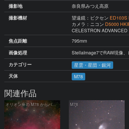
撮影地
奈良県みつえ高原
撮影機材
望遠鏡：ビクセン
ED103S 
カメラ：ニコン
D5000 HK
CELESTRON ADVANC
焦点距離
795mm
画像処理
StellaImage7でRAW
カテゴリー
星雲・星団・銀河
天体
M78
関連作品
オリオン座の M78 からバーナードループをまたいで LDN1622あたり
M78