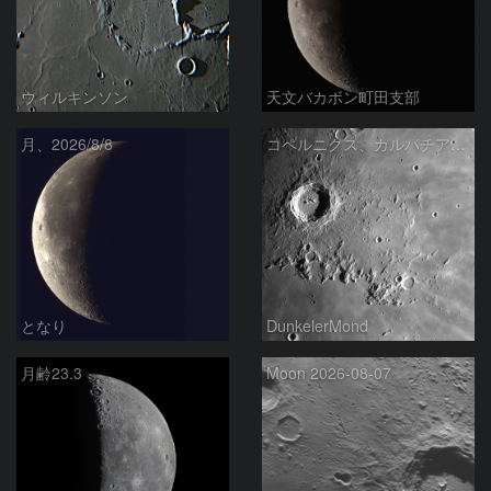
ウィルキンソン
天文バカボン町田支部
月、2026/8/8
コペルニクス、カルパチア山脈付近
となり
DunkelerMond
月齢23.3
Moon 2026-08-07