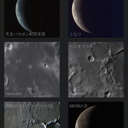
天文バカボン町田支部
となり
マルト
ヘシオドスA
hare-star
hare-star
月齢23.3のフラマウロ付近
08/08の月