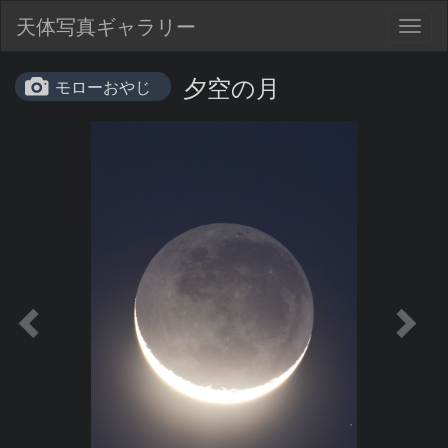
天体写真ギャラリー
Togg
navig
夕空の月
モローおやじ