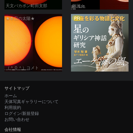
天文バカボン町田支部
銀河☆
PR
★本日の太陽★
（＾０＾）コメト
サイトマップ
ホーム
天体写真ギャラリーについて
利用規約
ログイン/新規登録
お問い合わせ
会社情報