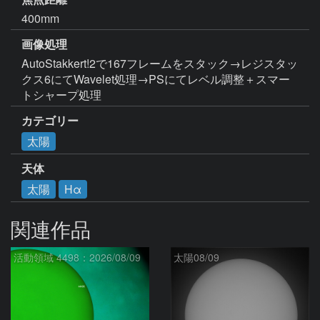
400mm
画像処理
AutoStakkert!2で167フレームをスタック→レジスタッ
クス6にてWavelet処理→PSにてレベル調整＋スマー
トシャープ処理
カテゴリー
太陽
天体
太陽
Hα
関連作品
活動領域 4498：2026/08/09
太陽08/09