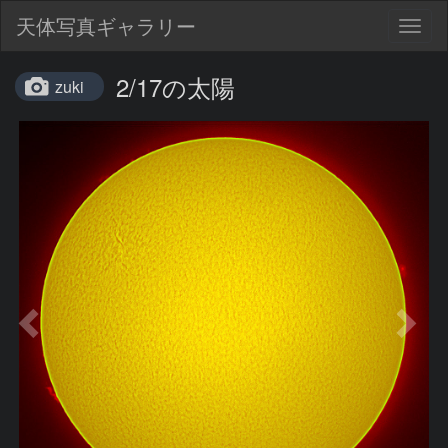
天体写真ギャラリー
Togg
navig
2/17の太陽
zuki