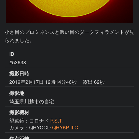
小さ目のプロミネンスと濃い目のダークフィラメントが見
られました。
ID
#53638
撮影日時
2019年2月17日 12時14分46秒
露出 62秒
撮影地
埼玉県川越市の自宅
撮影機材
望遠鏡：コロナド
P.S.T.
カメラ：QHYCCD
QHY5P-II-C
焦点距離