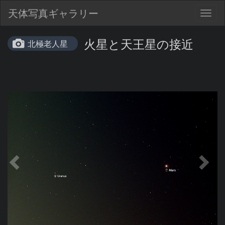
天体写真ギャラリー
Togg
navig
火星と天王星の接近
北極老人星