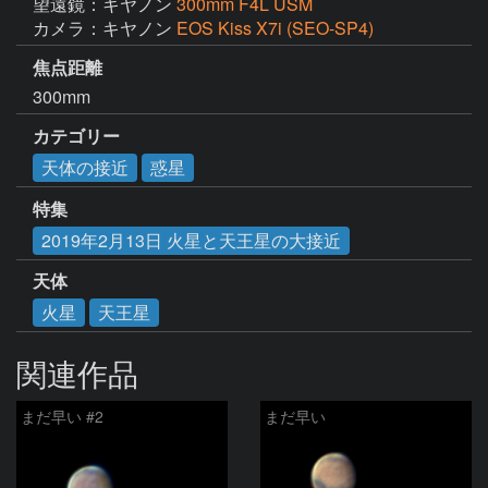
望遠鏡：キヤノン
300mm F4L USM
カメラ：キヤノン
EOS Kiss X7i (SEO-SP4)
焦点距離
300mm
カテゴリー
天体の接近
惑星
特集
2019年2月13日 火星と天王星の大接近
天体
火星
天王星
関連作品
まだ早い #2
まだ早い