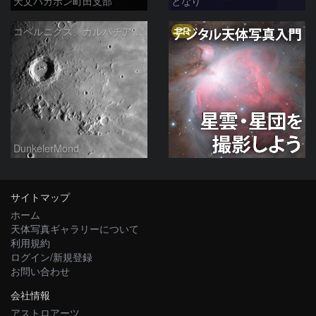
天文バカボン町田支部
となり
PR
コペルニクス、カルパチア山脈付近
DunkelerMond
サイトマップ
ホーム
天体写真ギャラリーについて
利用規約
ログイン/新規登録
お問い合わせ
会社情報
アストロアーツ