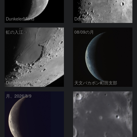
DunkelerMond
DunkelerMond
虹の入江
08/09の月
DunkelerMond
天文バカボン町田支部
月、2026/8/9
マルト