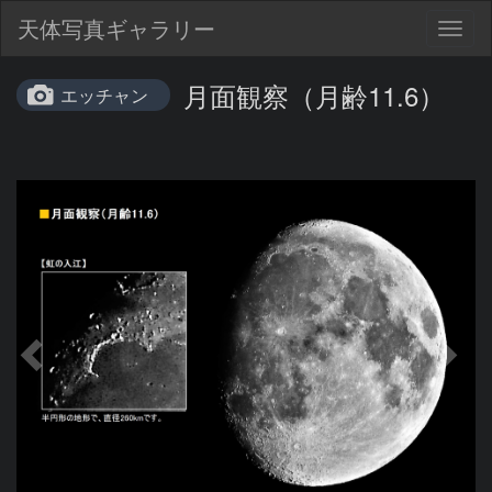
天体写真ギャラリー
Togg
navig
月面観察（月齢11.6）
エッチャン