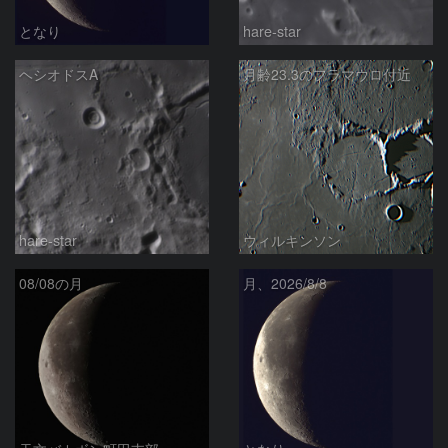
となり
hare-star
ヘシオドスA
月齢23.3のフラマウロ付近
hare-star
ウィルキンソン
08/08の月
月、2026/8/8