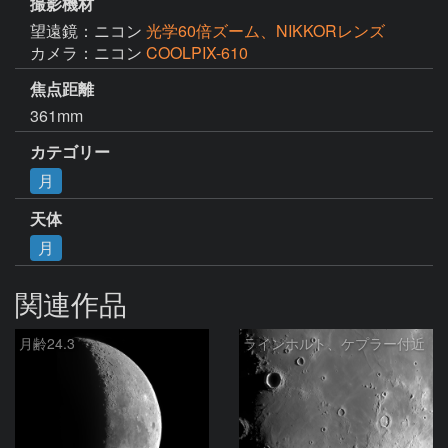
撮影機材
望遠鏡：ニコン
光学60倍ズーム、NIKKORレンズ
カメラ：ニコン
COOLPIX-610
焦点距離
361mm
カテゴリー
月
天体
月
関連作品
月齢24.3
ラインホルト、ケプラー付近