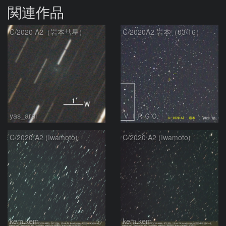
関連作品
C/2020 A2（岩本彗星）
C/2020A2 岩本（03/16）
yas_arai
ＶＩＲＧＯ
C/2020 A2 (Iwamoto)
C/2020 A2 (Iwamoto)
kem.kem
kem.kem