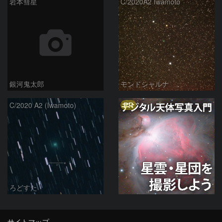
岩本彗星
C/2020A2 Iwamoto
銀河鬼太郎
モンドシャルナ
PR
C/2020 A2 (Iwamoto)
ろどすた
サイトマップ