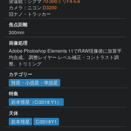
望遠鏡：シグマ
70-300ミリF4-5.6
カメラ：ニコン
D3200
旧ナノ・トラッカー
焦点距離
300mm
画像処理
Adobe Photoshop Elements 11でRAW現像後に加算平
均合成。 調整レイヤー レベル補正・コントラスト調
整。トリミング
カテゴリー
彗星・小惑星・準惑星
特集
岩本彗星（C/2018 Y1）
天体
岩本彗星
C/2018Y1