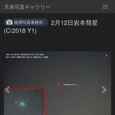
天体写真ギャラリー
Togg
navig
2月12日岩本彗星
南博写真事務所
(C/2018 Y1)